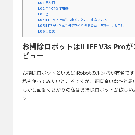
1.0.1
見た目
1.0.2
全体的な使用感
1.0.3
音
1.0.4
ILIFE V3s Proが出来ること、出来ないこと
1.0.5
ILIFE V3s Proが掃除をやりきるために気を付けること
1.0.6
まとめ
お掃除ロボットはILIFE V3s 
ビュー
お掃除ロボットといえばiRobotのルンバが有名で
私も使ってみたいところですが、正直
高いな～
と思
しかし面倒くさがりの私はお掃除ロボットが欲しい
す。