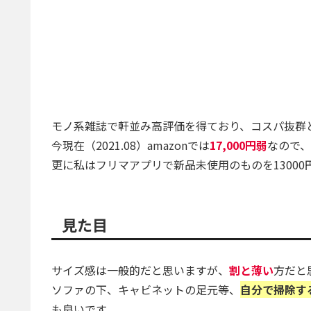
モノ系雑誌で軒並み高評価を得ており、コスパ抜群
今現在（2021.08）amazonでは
17,000円弱
なので
更に私はフリマアプリで新品未使用のものを1300
見た目
サイズ感は一般的だと思いますが、
割と薄い
方だと
ソファの下、キャビネットの足元等、
自分で掃除す
も良いです。