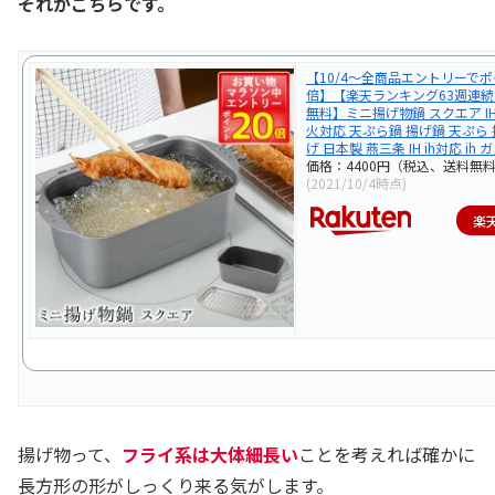
それがこちらです。
【10/4〜全商品エントリーでポ
倍】【楽天ランキング63週連続
無料】ミニ揚げ物鍋 スクエア I
火対応 天ぷら鍋 揚げ鍋 天ぷら 
げ 日本製 燕三条 IH ih対応 ih 
価格：4400円（税込、送料無料
(2021/10/4時点)
楽
揚げ物って、
フライ系は大体細長い
ことを考えれば確かに
長方形の形がしっくり来る気がします。