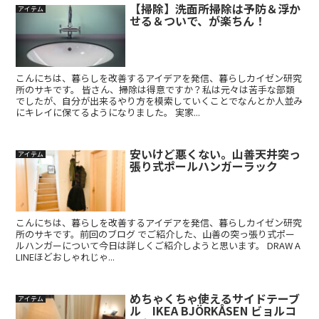
【掃除】洗面所掃除は予防＆浮か
アイテム
せる＆ついで、が楽ちん！
こんにちは、暮らしを改善するアイデアを発信、暮らしカイゼン研究
所のサキです。 皆さん、掃除は得意ですか？私は元々は苦手な部類
でしたが、自分が出来るやり方を模索していくことでなんとか人並み
にキレイに保てるようになりました。 実家...
安いけど悪くない。山善天井突っ
アイテム
張り式ポールハンガーラック
こんにちは、暮らしを改善するアイデアを発信、暮らしカイゼン研究
所のサキです。前回のブログ でご紹介した、山善の突っ張り式ポー
ルハンガーについて今日は詳しくご紹介しようと思います。 DRAW A
LINEほどおしゃれじゃ...
めちゃくちゃ使えるサイドテーブ
アイテム
ル IKEA BJÖRKÅSEN ビョルコ