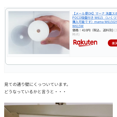
【メール便OK】マーナ 洗面ス
POCO吸盤付き W615 （いく
購入可能です）marna W615
W615W
価格：410円（税込、送料別)
(
時点)
楽
見ての通り壁にくっついています。
どうなっているかと言うと・・・