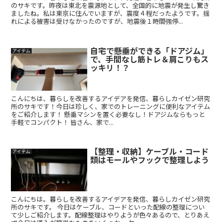
のサキです。昨夜は東北を震源地として、全国的に地震が発生し驚き
ましたね。私は東京に住んでいますが、震度４程だったようです。揺
れによる被害は受けなかったのですが、地震後１時間強停...
自宅で懸垂ができる「ドアジム」
アイテム
で、手間なし筋トレ＆肩こりもス
ッキリ！？
こんにちは、暮らしを改善するアイデアを発信、暮らしカイゼン研究
所のサキです！今日は珍しく、家でのトレーニングに便利なアイテム
をご紹介します！ 懸垂マシンを置く必要なし！ドアジムならもっと
手軽でコンパクト！ 皆さん、家で...
【整理・収納】ケーブル・コード
アイテム
類はモールやフックで整理しよう
こんにちは。暮らしを改善するアイデアを発信、暮らしカイゼン研究
所のサキです。 今日はケーブル、コードといった配線の整理につい
て少しご紹介します。配線整理はやりようが色々あるので、とりあえ